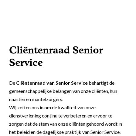
zorgverzekeraars
Zorgorganisaties
Gezelschap voor ouderen
Advies nodig?
Samenwerkingen
Wmo
Bel mij terug verzoek
Nachtzorg
Nieuws
Wlz
Meer informatie: 0800 - 1969
Zelf kiezen op werkdagen tussen 9:00 en 17:30 uur
24-uurs zorg
Lid worden
Belastingvoordeel
Cliëntenraad Senior
Welzijn
Spoednummer nu bellen
Bel ons: 0800 - 1969
Vragen & Antwoorden
(Hulp bij) pgb
Service
Op werkdagen tussen 9:00 en 17:30 uur
Respijtzorg
Cliëntenraad
Lidmaatschap
Dementiezorg
De
Cliëntenraad van Senior Service
behartigt de
Kwaliteitsbeeld
E-mail: contactformulier
Tarieven
gemeenschappelijke belangen van onze cliënten, hun
Leefstijlmonitoring en
Reactie binnen 48 uur
Contact
Mantelzorger vergoeding
naasten en mantelzorgers.
persoonlijke alarmering
Alle voordelen op een
Wij zetten ons in om de kwaliteit van onze
rij
Aanvullende mantelzorg
dienstverlening continu te verbeteren en ervoor te
zorgen dat de stem van onze cliënten gehoord wordt in
Eén vast gezicht
Hulp voor ouderen thuis
het beleid en de dagelijkse praktijk van Senior Service.