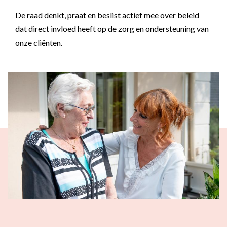
Flexibel inzetbaar
Mantelzorg aan huis
De raad denkt, praat en beslist actief mee over beleid
Diensten voor
dat direct invloed heeft op de zorg en ondersteuning van
Altijd in de buurt
organisaties
onze cliënten.
Snel geregeld
Maaltijdondersteuning
Mantelzorger van de zaak