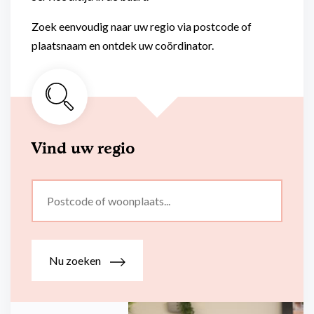
Flexibel inzetbaar
Mantelzorg aan huis
Zoek eenvoudig naar uw regio via postcode of
Diensten voor
Altijd in de buurt
plaatsnaam en ontdek uw coördinator.
organisaties
Snel geregeld
Maaltijdondersteuning
Mantelzorger van de zaak
Vind uw regio
Nu zoeken