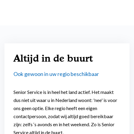
zorgverzekeraars
Zorgorganisaties
Gezelschap voor ouderen
Advies nodig?
Samenwerkingen
Wmo
Bel mij terug verzoek
Nachtzorg
Nieuws
Wlz
Meer informatie: 0800 - 1969
Zelf kiezen op werkdagen tussen 9:00 en 17:30 uur
24-uurs zorg
Lid worden
Belastingvoordeel
Welzijn
Spoednummer nu bellen
Bel ons: 0800 - 1969
Vragen & Antwoorden
Altijd in de buurt
(Hulp bij) pgb
Op werkdagen tussen 9:00 en 17:30 uur
Respijtzorg
Cliëntenraad
Lidmaatschap
Ook gewoon in uw regio beschikbaar
Dementiezorg
Kwaliteitsbeeld
E-mail: contactformulier
Tarieven
Leefstijlmonitoring en
Senior Service is in heel het land actief. Het maakt
Reactie binnen 48 uur
Contact
Mantelzorger vergoeding
persoonlijke alarmering
dus niet uit waar u in Nederland woont: 'nee' is voor
Alle voordelen op een
ons geen optie. Elke regio heeft een eigen
rij
Aanvullende mantelzorg
contactpersoon, zodat wij altijd goed bereikbaar
zijn: zelfs ‘s avonds en in het weekend. Zo is Senior
Eén vast gezicht
Hulp voor ouderen thuis
Service altijd in de buurt.