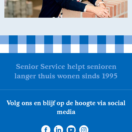
Senior Service helpt senioren
langer thuis wonen sinds 1995
Volg ons en blijf op de hoogte via social
media