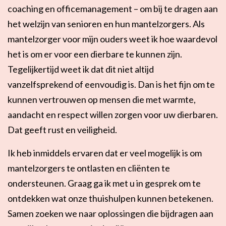
coaching en officemanagement – om bij te dragen aan
Flexibel inzetbaar
Mantelzorg aan huis
het welzijn van senioren en hun mantelzorgers. Als
Diensten voor
Altijd in de buurt
organisaties
mantelzorger voor mijn ouders weet ik hoe waardevol
het is om er voor een dierbare te kunnen zijn.
Snel geregeld
Maaltijdondersteuning
Tegelijkertijd weet ik dat dit niet altijd
vanzelfsprekend of eenvoudig is. Dan is het fijn om te
Mantelzorger van de zaak
kunnen vertrouwen op mensen die met warmte,
aandacht en respect willen zorgen voor uw dierbaren.
Dat geeft rust en veiligheid.
Ik heb inmiddels ervaren dat er veel mogelijk is om
mantelzorgers te ontlasten en cliënten te
ondersteunen. Graag ga ik met u in gesprek om te
ontdekken wat onze thuishulpen kunnen betekenen.
Samen zoeken we naar oplossingen die bijdragen aan