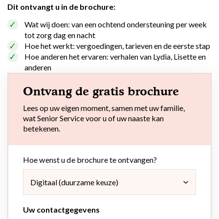
Dit ontvangt u in de brochure:
Flexibel inzetbaar
Mantelzorg aan huis
Diensten voor
Wat wij doen: van een ochtend ondersteuning per week
Altijd in de buurt
tot zorg dag en nacht
organisaties
Hoe het werkt: vergoedingen, tarieven en de eerste stap
Snel geregeld
Hoe anderen het ervaren: verhalen van Lydia, Lisette en
Maaltijdondersteuning
anderen
Mantelzorger van de zaak
Ontvang de gratis brochure
Lees op uw eigen moment, samen met uw familie,
wat Senior Service voor u of uw naaste kan
betekenen.
Hoe wenst u de brochure te ontvangen?
Uw contactgegevens