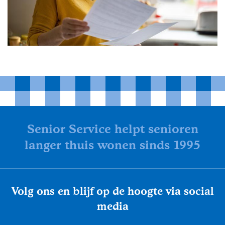
Senior Service helpt senioren
langer thuis wonen sinds 1995
Volg ons en blijf op de hoogte via social
media