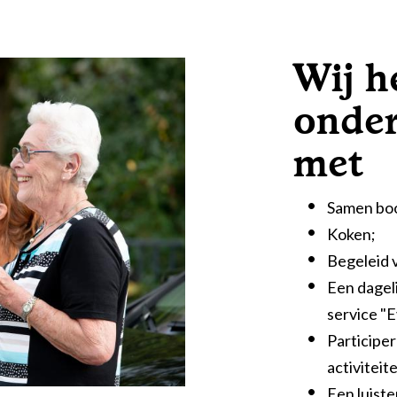
Wij h
onder
met
Samen bo
Koken;
Begeleid 
Een dagel
service "E
Participer
activiteit
Een luiste