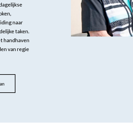
dagelijkse
oken,
iding naar
ering
delijke taken.
het handhaven
den van regie
aan