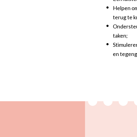
Helpen om
terug te k
Ondersteun
taken;
Stimulere
en tegeng