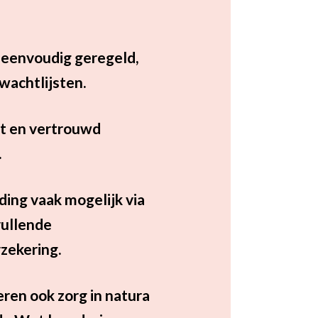
 eenvoudig geregeld,
wachtlijsten.
t en vertrouwd
.
ing vaak mogelijk via
vullende
zekering.
eren ook zorg in natura