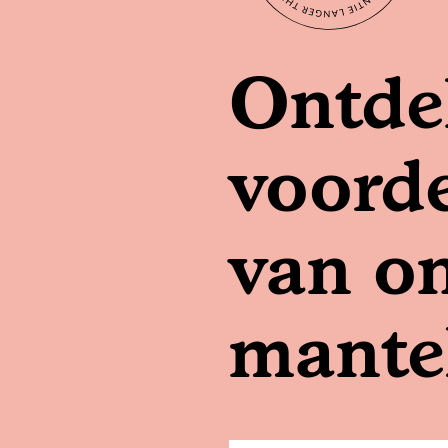
Ontde
voord
van o
mante