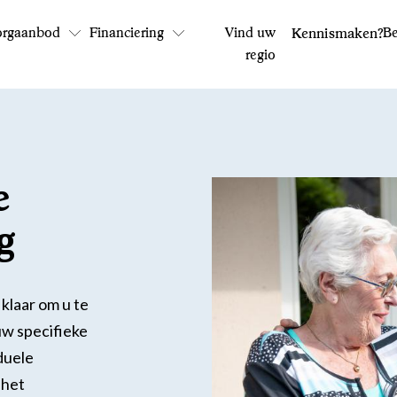
orgaanbod
Financiering
Vind uw
Kennismaken?
Be
regio
Bel ons: 0800 - 1969
Op werkdagen tussen 9:00 en 17:30 uur
e
g
klaar om u te
uw specifieke
duele
 het