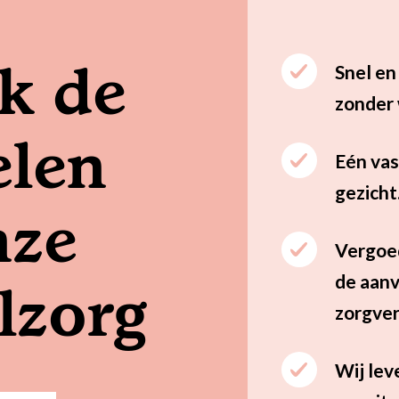
k de
Snel en
zonder 
elen
Eén vas
gezicht
nze
Vergoed
de aan
lzorg
zorgver
Wij lev