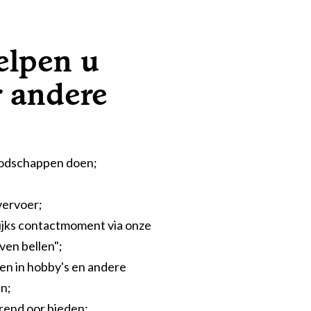
elpen u
 andere
odschappen doen;
vervoer;
ijks contactmoment via onze
ven bellen";
en in hobby's en andere
en;
rend oor bieden;