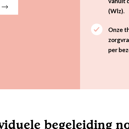
vanuit 
(Wlz).
Onze th
zorgvra
per bez
viduele begeleiding n