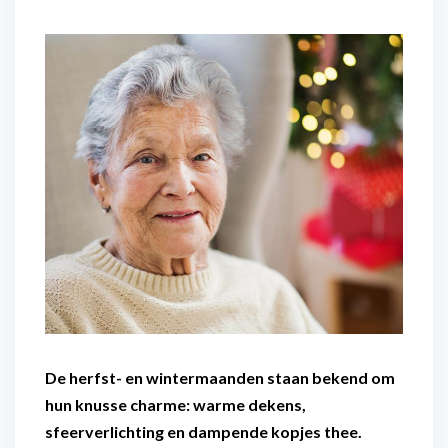
Flexibel inzetbaar
Mantelzorg aan huis
Diensten voor
Altijd in de buurt
organisaties
Snel geregeld
Maaltijdondersteuning
Mantelzorger van de zaak
De herfst- en wintermaanden staan bekend om
hun knusse charme: warme dekens,
sfeerverlichting en dampende kopjes thee.