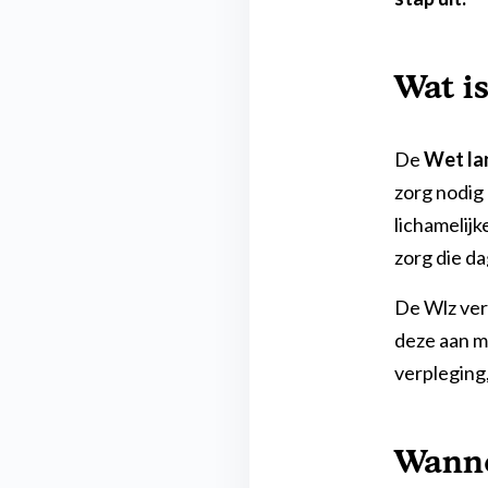
familie.
Wat i
Vraag gratis brochure aan
De
Wet la
zorg nodig
lichamelij
zorg die da
De Wlz verv
deze aan me
verpleging,
Wanne