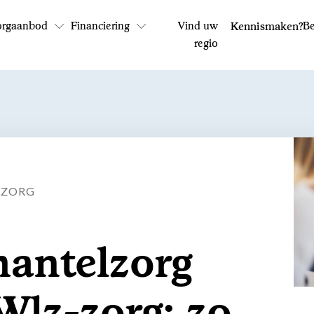
orgaanbod
Financiering
Vind uw
Kennismaken?
Be
regio
Bel ons: 0800 - 1969
Op werkdagen tussen 9:00 en 17:30 uur
LZORG
antelzorg
Wlz-zorg: zo