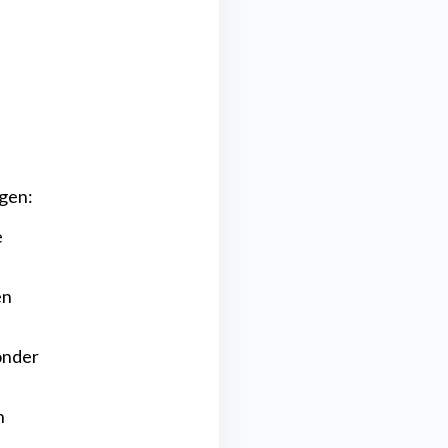
ngen:
e
en
zonder
n