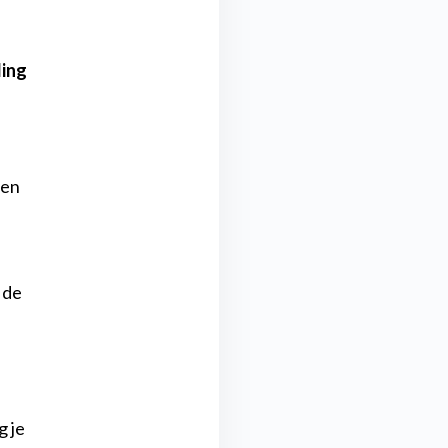
ling
een
 de
g je