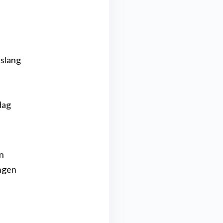
nslang
dag
n
ingen