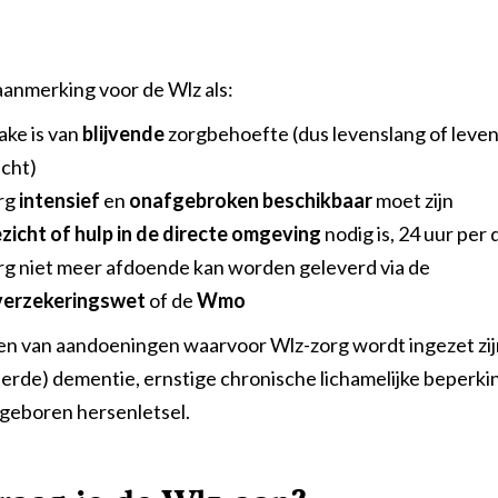
aanmerking voor de Wlz als:
ake is van
blijvende
zorgbehoefte (dus levenslang of leve
cht)
rg
intensief
en
onafgebroken beschikbaar
moet zijn
zicht of hulp in de directe omgeving
nodig is, 24 uur per 
rg niet meer afdoende kan worden geleverd via de
erzekeringswet
of de
Wmo
n van aandoeningen waarvoor Wlz-zorg wordt ingezet zij
erde) dementie, ernstige chronische lichamelijke beperk
ngeboren hersenletsel.