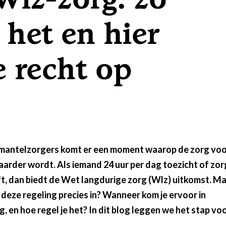
 het en hier
ering
e recht op
 mantelzorgers komt er een moment waarop de zorg voo
arder wordt. Als iemand 24 uur per dag toezicht of zor
t, dan biedt de Wet langdurige zorg (Wlz) uitkomst. M
deze regeling precies in? Wanneer kom je ervoor in
, en hoe regel je het? In dit blog leggen we het stap vo