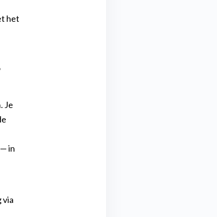
t het
?
. Je
de
 — in
 via