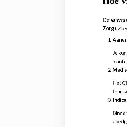
Hoe v
De aanvraa
Zorg)
. Zo 
Aanvr
Je kun
mantel
Medisc
Het CI
thuiss
Indica
Binnen
goedge