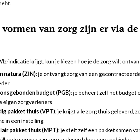
hebt.
 vormen van zorg zijn er via de
Wlz-indicatie krijgt, kun je kiezen hoe je de zorg wilt ontva
in natura (ZIN)
: je ontvangt zorg van een gecontracteerd
eder
onsgebonden budget (PGB)
: je beheert zelf het budget 
je eigen zorgverleners
dig pakket thuis (VPT)
: je krijgt alle zorg thuis geleverd, 
 in een instelling
air pakket thuis (MPT)
: je stelt zelf een pakket samen va
hillende vormen van zorg, geleverd door een aanbieder