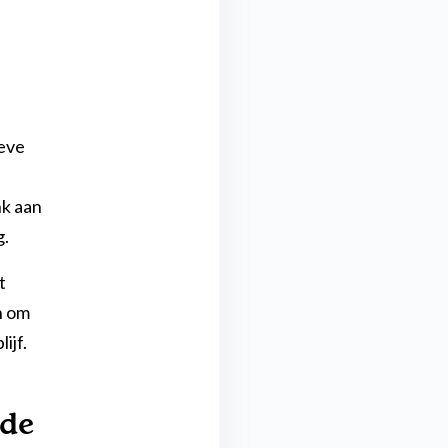
ieve
nk aan
g.
t
n om
ijf.
 de