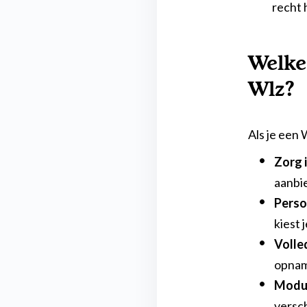
recht 
Welke
Wlz?
Als je een 
Zorg 
aanbi
Perso
kiest 
Volle
opname
Modul
versc