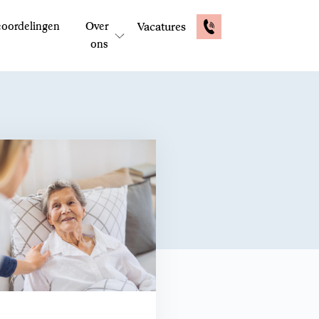
oordelingen
Over
Vacatures
ons
E-mail: contactformulier
Reactie binnen 48 uur