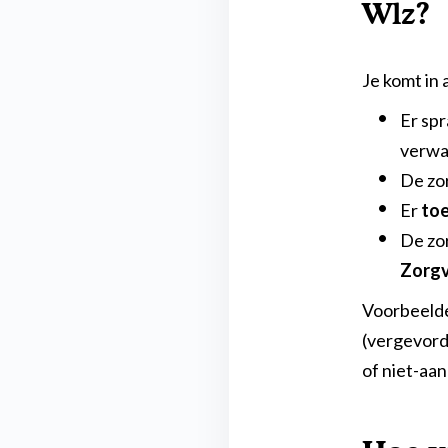
Wlz?
Je komt in 
Er spr
verwa
De zo
Er
toe
De zo
Zorgv
Voorbeelde
(vergevord
of niet-aa