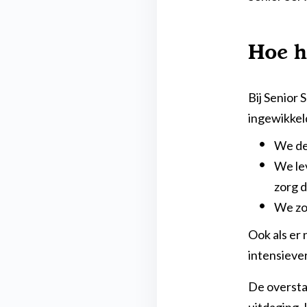
Hoe h
Bij Senior
ingewikkel
We de
We le
zorg d
We zo
Ook als er 
intensiever
De oversta