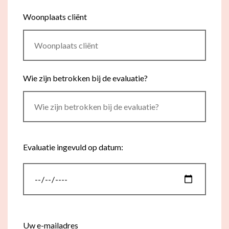
Flexibel inzetbaar
Mantelzorg aan huis
Woonplaats cliënt
Diensten voor
Altijd in de buurt
organisaties
Snel geregeld
Maaltijdondersteuning
Wie zijn betrokken bij de evaluatie?
Mantelzorger van de zaak
Evaluatie ingevuld op datum:
Datum
Uw e-mailadres