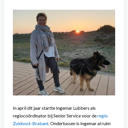
Flexibel inzetbaar
Mantelzorg aan huis
Diensten voor
Altijd in de buurt
organisaties
Snel geregeld
Maaltijdondersteuning
Mantelzorger van de zaak
In april dit jaar startte Ingemar Lubbers als
regiocoördinator bij Senior Service voor de
regio
Zuidoost-Brabant
. Ondertussen is Ingemar al ruim