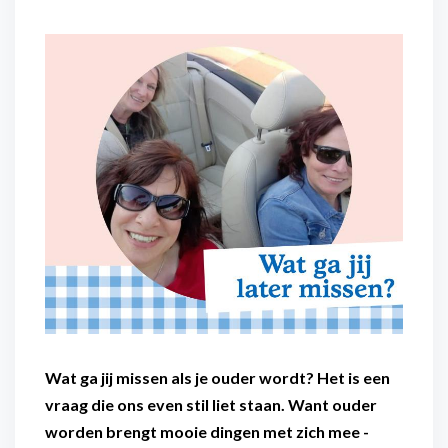
Flexibel inzetbaar
Mantelzorg aan huis
Diensten voor
Altijd in de buurt
organisaties
Snel geregeld
Maaltijdondersteuning
Mantelzorger van de zaak
Wat ga jij missen als je ouder wordt? Het is een
vraag die ons even stil liet staan. Want ouder
worden brengt mooie dingen met zich mee -