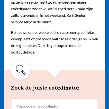
optie. Elke regio heeft zoals je weet een eigen
Flexibel inzetbaar
Mantelzorg aan huis
coördinator, zodat wij altijd goed bereikbaar zijn:
Diensten voor
zelfs ‘s avonds en in het weekend. Zo is Senior
Altijd in de buurt
organisaties
Service altijd in de buurt.
Snel geregeld
Maaltijdondersteuning
Benieuwd onder welke coördinator een specifieke
woonplaats of postcode valt? Maak dan gebruik van
Mantelzorger van de zaak
de regiozoeker. Deze is gekoppeld met de
postcodetabel.
Zoek de juiste coördinator