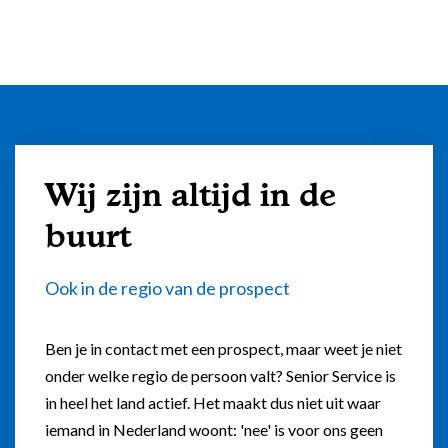
zorgverzekeraars
Zorgorganisaties
Gezelschap voor ouderen
Advies nodig?
Samenwerkingen
Wmo
Bel mij terug verzoek
Nachtzorg
Nieuws
Wlz
Meer informatie: 0800 - 1969
Zelf kiezen op werkdagen tussen 9:00 en 17:30 uur
24-uurs zorg
Lid worden
Belastingvoordeel
Welzijn
Spoednummer nu bellen
Bel ons: 0800 - 1969
Vragen & Antwoorden
Wij zijn altijd in de
(Hulp bij) pgb
Op werkdagen tussen 9:00 en 17:30 uur
Respijtzorg
buurt
Cliëntenraad
Lidmaatschap
Dementiezorg
Kwaliteitsbeeld
E-mail: contactformulier
Tarieven
Ook in de regio van de prospect
Leefstijlmonitoring en
Reactie binnen 48 uur
Contact
Mantelzorger vergoeding
persoonlijke alarmering
Alle voordelen op een
Ben je in contact met een prospect, maar weet je niet
rij
onder welke regio de persoon valt? Senior Service is
Aanvullende mantelzorg
in heel het land actief. Het maakt dus niet uit waar
Eén vast gezicht
Hulp voor ouderen thuis
iemand in Nederland woont: 'nee' is voor ons geen