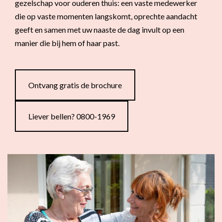
gezelschap voor ouderen thuis: een vaste medewerker
rij
Aanvullende mantelzorg
die op vaste momenten langskomt, oprechte aandacht
Eén vast gezicht
geeft en samen met uw naaste de dag invult op een
Hulp voor ouderen thuis
manier die bij hem of haar past.
Flexibel inzetbaar
Mantelzorg aan huis
Diensten voor
Altijd in de buurt
organisaties
Ontvang gratis de brochure
Snel geregeld
Maaltijdondersteuning
Liever bellen? 0800-1969
Mantelzorger van de zaak