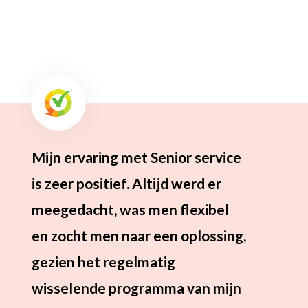
Mijn ervaring met Senior service
Voor
is zeer positief. Altijd werd er
hebb
meegedacht, was men flexibel
mant
en zocht men naar een oplossing,
via 
gezien het regelmatig
voel
wisselende programma van mijn
dame