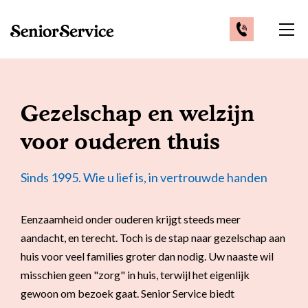
Vacatures
mantelzorgers
Financiering
Vraag gratis brochure aan
Kennismaken?
Persoonlijke verzorging
Ontdek wie we zijn
Verwijzers
Toon
Vergoeding
Begeleiding
Ons verhaal
navi
zorgverzekeraars
Zorgorganisaties
Gezelschap voor ouderen
Advies nodig?
Samenwerkingen
Wmo
Gezelschap en welzijn
Bel mij terug verzoek
Nachtzorg
Nieuws
Wlz
Meer informatie: 0800 - 1969
Zelf kiezen op werkdagen tussen 9:00 en 17:30 uur
voor ouderen thuis
24-uurs zorg
Lid worden
Belastingvoordeel
Welzijn
Spoednummer nu bellen
Sinds 1995. Wie u lief is, in vertrouwde handen
Bel ons: 0800 - 1969
Vragen & Antwoorden
(Hulp bij) pgb
Op werkdagen tussen 9:00 en 17:30 uur
Respijtzorg
Cliëntenraad
Lidmaatschap
Eenzaamheid onder ouderen krijgt steeds meer
Dementiezorg
aandacht, en terecht. Toch is de stap naar gezelschap aan
Kwaliteitsbeeld
E-mail: contactformulier
Tarieven
huis voor veel families groter dan nodig. Uw naaste wil
Leefstijlmonitoring en
Reactie binnen 48 uur
misschien geen "zorg" in huis, terwijl het eigenlijk
Contact
Mantelzorger vergoeding
persoonlijke alarmering
gewoon om bezoek gaat. Senior Service biedt
Alle voordelen op een