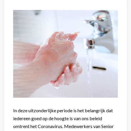
Flexibel inzetbaar
Mantelzorg aan huis
Diensten voor
Altijd in de buurt
organisaties
Snel geregeld
Maaltijdondersteuning
Mantelzorger van de zaak
In deze uitzonderlijke periode is het belangrijk dat
iedereen goed op de hoogte is van ons beleid
omtrent het Coronavirus. Medewerkers van Senior