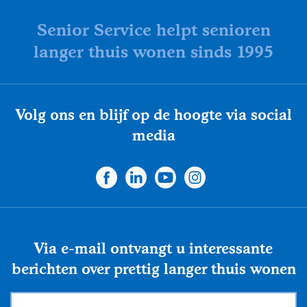
Flexibel inzetbaar
Mantelzorg aan huis
Senior Service helpt senioren
Diensten voor
Altijd in de buurt
langer thuis wonen sinds 1995
organisaties
Snel geregeld
Maaltijdondersteuning
Volg ons en blijf op de hoogte via social
Mantelzorger van de zaak
media
Via e-mail ontvangt u interessante
berichten over prettig langer thuis wonen