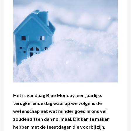
Flexibel inzetbaar
Mantelzorg aan huis
Diensten voor
Altijd in de buurt
organisaties
Snel geregeld
Maaltijdondersteuning
Mantelzorger van de zaak
Het is vandaag Blue Monday, een jaarlijks
terugkerende dag waarop we volgens de
wetenschap net wat minder goed in ons vel
zouden zitten dan normaal. Dit kan te maken
hebben met de feestdagen die voorbij zijn,