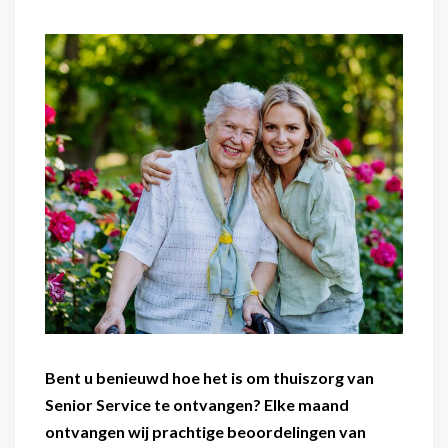
Flexibel inzetbaar
Mantelzorg aan huis
Diensten voor
Altijd in de buurt
organisaties
Snel geregeld
Maaltijdondersteuning
Mantelzorger van de zaak
Bent u benieuwd hoe het is om thuiszorg van
Senior Service te ontvangen? Elke maand
ontvangen wij prachtige beoordelingen van