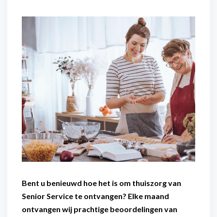
Flexibel inzetbaar
Mantelzorg aan huis
Diensten voor
Altijd in de buurt
organisaties
Snel geregeld
Maaltijdondersteuning
Mantelzorger van de zaak
Bent u benieuwd hoe het is om thuiszorg van
Senior Service te ontvangen? Elke maand
ontvangen wij prachtige beoordelingen van