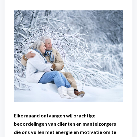
Flexibel inzetbaar
Mantelzorg aan huis
Diensten voor
Altijd in de buurt
organisaties
Snel geregeld
Maaltijdondersteuning
Mantelzorger van de zaak
Elke maand ontvangen wij prachtige
beoordelingen van cliënten en mantelzorgers
die ons vullen met energie en motivatie om te