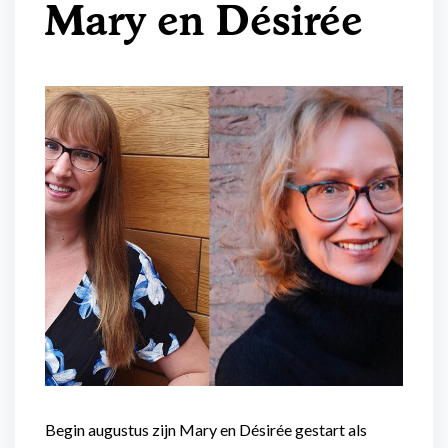
Mary en Désirée
Flexibel inzetbaar
Mantelzorg aan huis
Diensten voor
Altijd in de buurt
organisaties
Snel geregeld
Maaltijdondersteuning
Mantelzorger van de zaak
Begin augustus zijn Mary en Désirée gestart als