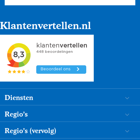
Klantenvertellen.nl
Diensten
Dementiezorg
Regio's
Begeleiding
Mantelzorg in de Achterhoek
Regio's (vervolg)
Persoonlijke verzorging
Mantelzorg in Amersfoort