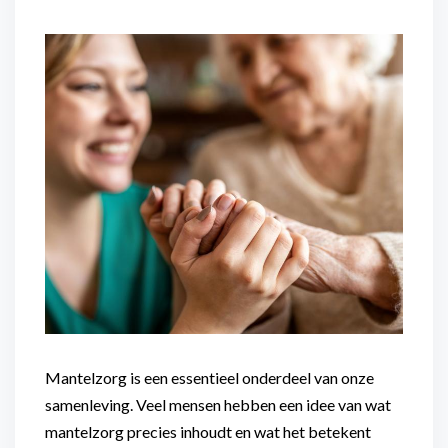
Flexibel inzetbaar
Mantelzorg aan huis
Diensten voor
Altijd in de buurt
organisaties
Snel geregeld
Maaltijdondersteuning
Mantelzorger van de zaak
Mantelzorg is een essentieel onderdeel van onze
samenleving. Veel mensen hebben een idee van wat
mantelzorg precies inhoudt en wat het betekent