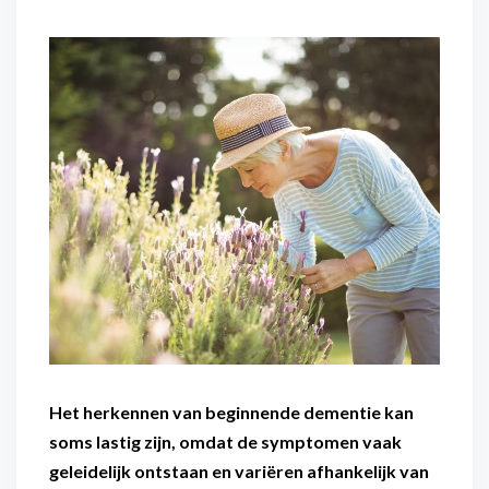
Flexibel inzetbaar
Mantelzorg aan huis
Diensten voor
Altijd in de buurt
organisaties
Snel geregeld
Maaltijdondersteuning
Mantelzorger van de zaak
Het herkennen van beginnende dementie kan
soms lastig zijn, omdat de symptomen vaak
geleidelijk ontstaan en variëren afhankelijk van