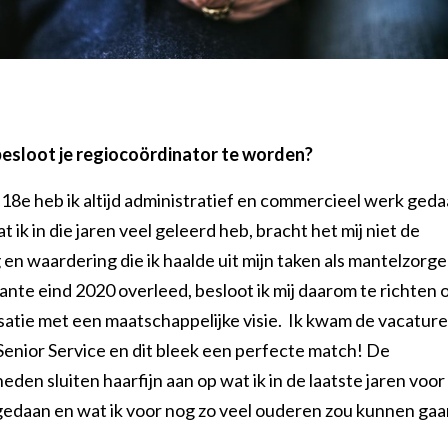
esloot je regiocoördinator te worden?
n 18e heb ik altijd administratief en commercieel werk geda
 ik in die jaren veel geleerd heb, bracht het mij niet de
en waardering die ik haalde uit mijn taken als mantelzorge
ante eind 2020 overleed, besloot ik mij daarom te richten 
satie met een maatschappelijke visie. Ik kwam de vacature
Senior Service en dit bleek een perfecte match! De
en sluiten haarfijn aan op wat ik in de laatste jaren voor
gedaan en wat ik voor nog zo veel ouderen zou kunnen gaa