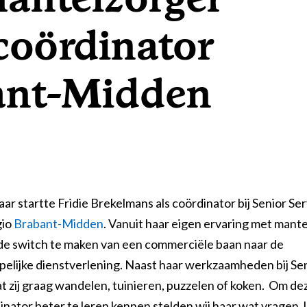
coördinator
ering
ant-Midden
t jaar startte Fridie Brekelmans als coördinator bij Senior Se
gio
Brabant-Midden
. Vanuit haar eigen ervaring met mant
j de switch te maken van een commerciële baan naar de
elijke dienstverlening. Naast haar werkzaamheden bij Se
t zij graag wandelen, tuinieren, puzzelen of koken. Om de
nator beter te leren kennen stelden wij haar wat vragen, 