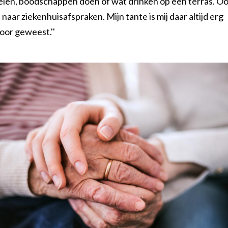
len, boodschappen doen of wat drinken op een terras. O
 naar ziekenhuisafspraken. Mijn tante is mij daar altijd erg
oor geweest.''