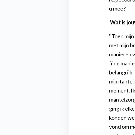
familie.
u mee?
Wat is jou
Vraag gratis brochure aan
''Toen mijn
met mijn br
manieren v
fijne manie
belangrijk,
mijn tante 
moment. Ik 
mantelzorg 
ging ik el
konden we p
vond om me