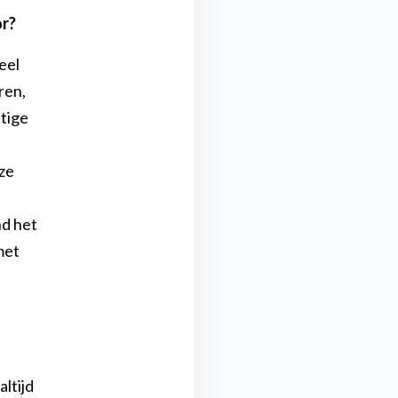
or?
eel
ren,
stige
ze
nd het
met
altijd