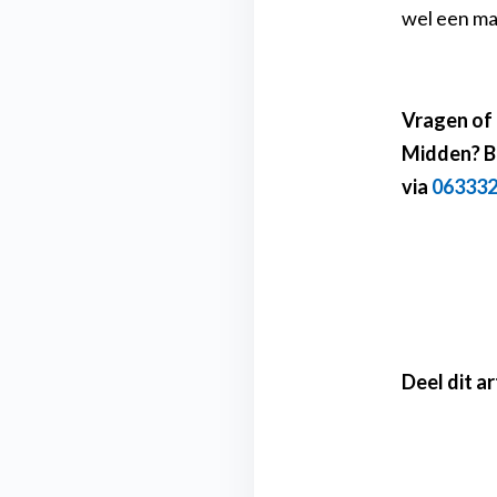
wel een man
Vragen of 
Midden? B
via
06333
Deel dit art