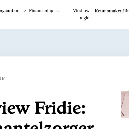
orgaanbod
Financiering
Vind uw
Kennismaken?
Be
regio
Bel ons: 0800 - 1969
Op werkdagen tussen 9:00 en 17:30 uur
RK
view Fridie:
antelzorger