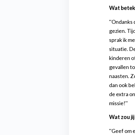
Wat beteke
''Ondanks d
gezien. Ti
sprak ik me
situatie. D
kinderen o
gevallen t
naasten. Zo
dan ook bel
de extra on
missie!''
Wat zou ji
''Geef om el