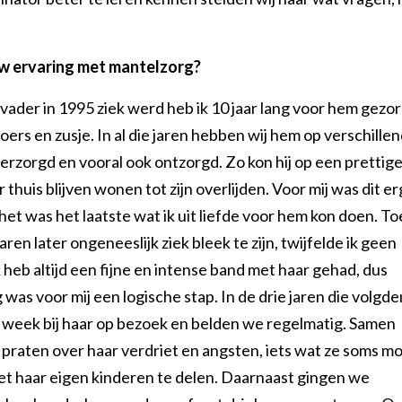
w ervaring met mantelzorg?
 vader in 1995 ziek werd heb ik 10 jaar lang voor hem gezo
oers en zusje. In al die jaren hebben wij hem op verschille
erzorgd en vooral ook ontzorgd. Zo kon hij op een prettig
r thuis blijven wonen tot zijn overlijden. Voor mij was dit er
 het was het laatste wat ik uit liefde voor hem kon doen. T
jaren later ongeneeslijk ziek bleek te zijn, twijfelde ik geen
heb altijd een fijne en intense band met haar gehad, dus
was voor mij een logische stap. In de drie jaren die volgde
ke week bij haar op bezoek en belden we regelmatig. Samen
raten over haar verdriet en angsten, iets wat ze soms moe
t haar eigen kinderen te delen. Daarnaast gingen we