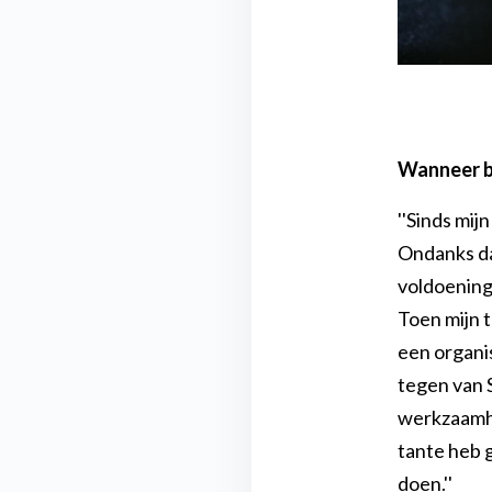
Wanneer b
''Sinds mij
Ondanks dat
voldoening 
Toen mijn t
een organi
tegen van 
werkzaamhed
tante heb 
doen.''