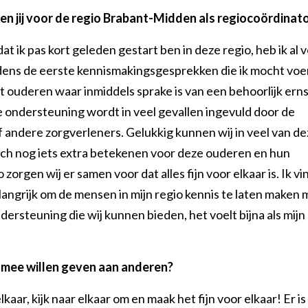
n jij voor de regio Brabant-Midden als regiocoördinat
at ik pas kort geleden gestart ben in deze regio, heb ik al v
jdens de eerste kennismakingsgesprekken die ik mocht voe
t ouderen waar inmiddels sprake is van een behoorlijk ern
e ondersteuning wordt in veel gevallen ingevuld door de
f andere zorgverleners. Gelukkig kunnen wij in veel van de
och nog iets extra betekenen voor deze ouderen en hun
 zorgen wij er samen voor dat alles fijn voor elkaar is. Ik vi
angrijk om de mensen in mijn regio kennis te laten maken 
dersteuning die wij kunnen bieden, het voelt bijna als mijn
j mee willen geven aan anderen?
kaar, kijk naar elkaar om en maak het fijn voor elkaar! Er is 