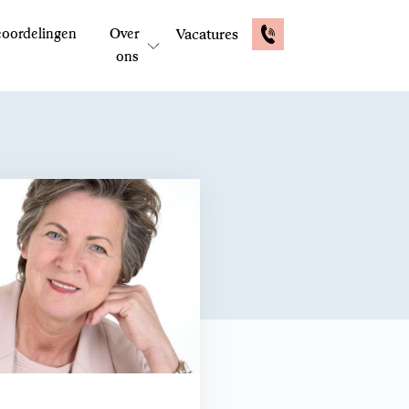
oordelingen
Over
Vacatures
ons
E-mail: contactformulier
Reactie binnen 48 uur