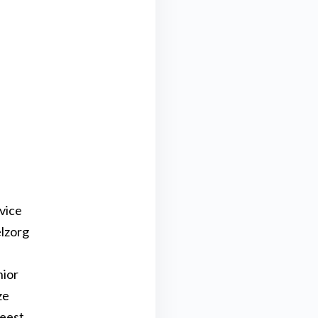
rvice
elzorg
nior
ze
leest