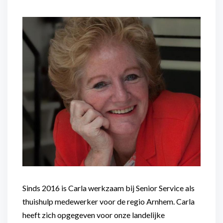
Flexibel inzetbaar
Mantelzorg aan huis
Diensten voor
Altijd in de buurt
organisaties
Snel geregeld
Maaltijdondersteuning
Mantelzorger van de zaak
Sinds 2016 is Carla werkzaam bij Senior Service als
thuishulp medewerker voor de regio Arnhem. Carla
heeft zich opgegeven voor onze landelijke