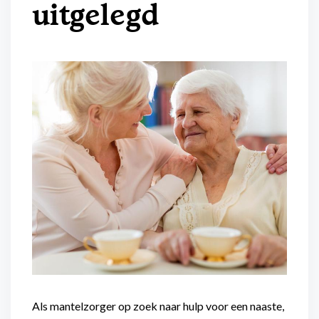
uitgelegd
Flexibel inzetbaar
Mantelzorg aan huis
Diensten voor
Altijd in de buurt
organisaties
Snel geregeld
Maaltijdondersteuning
Mantelzorger van de zaak
Als mantelzorger op zoek naar hulp voor een naaste,