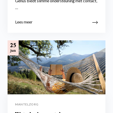
Genus biedt slimme ondersteuning met contact,
…
Lees meer
25
jun
MANTELZORG