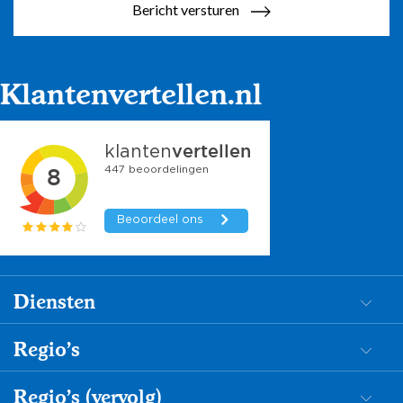
Bericht versturen
Klantenvertellen.nl
Diensten
Dementiezorg
Regio's
Begeleiding
Mantelzorg in de Achterhoek
Regio's (vervolg)
Persoonlijke verzorging