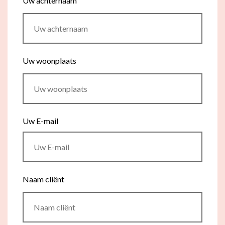
Uw achternaam
Flexibel inzetbaar
Mantelzorg aan huis
Diensten voor
Altijd in de buurt
organisaties
Snel geregeld
Uw woonplaats
Maaltijdondersteuning
Mantelzorger van de zaak
Uw E-mail
Naam cliënt