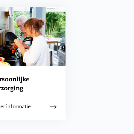
rsoonlijke
rzorging
r informatie