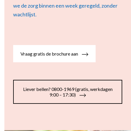
Flexibel inzetbaar
we de zorg binnen een week geregeld, zonder
Mantelzorg aan huis
Diensten voor
wachtlijst.
Altijd in de buurt
organisaties
Snel geregeld
Maaltijdondersteuning
Mantelzorger van de zaak
Vraag gratis de brochure aan
Liever bellen? 0800-1969 (gratis, werkdagen
9:00 – 17:30)