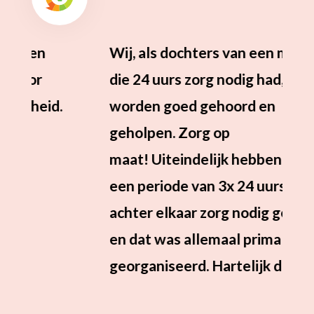
Wij, als dochters van een moeder
Mijn
die 24 uurs zorg nodig had,
moed
worden goed gehoord en
gema
geholpen. Zorg op
augu
maat! Uiteindelijk hebben we
2019
een periode van 3x 24 uurs zorg
ziek
achter elkaar zorg nodig gehad
mete
en dat was allemaal prima
insp
georganiseerd. Hartelijk dank!
nodi