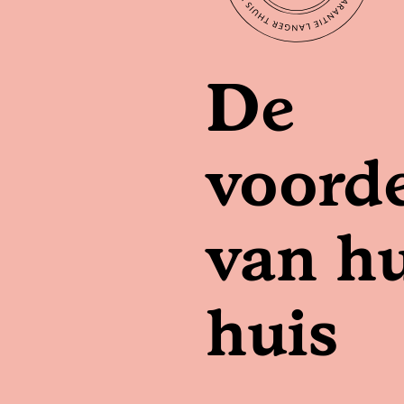
De
voord
van hu
huis