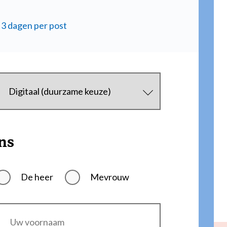
 3 dagen per post
ns
De heer
Mevrouw