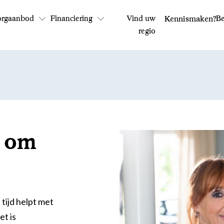
orgaanbod
Financiering
Vind uw
Kennismaken?
Be
regio
Bel ons: 0800 - 1969
Op werkdagen tussen 9:00 en 17:30 uur
n om
 tijd helpt met
et is