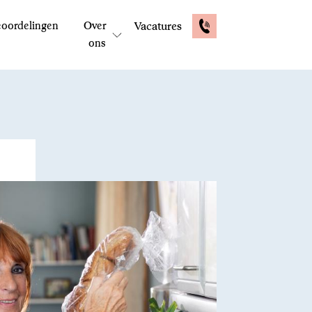
oordelingen
Over
Vacatures
ons
E-mail: contactformulier
Reactie binnen 48 uur