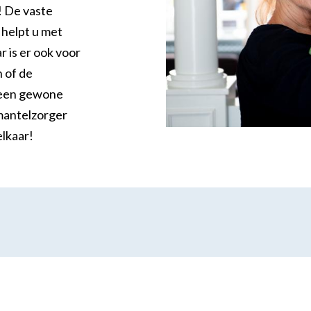
 De vaste
 helpt u met
 is er ook voor
ering
 of de
een gewone
mantelzorger
elkaar!