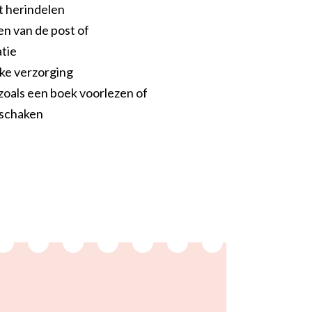
t herindelen
n van de post of
tie
jke verzorging
zoals een boek voorlezen of
 schaken