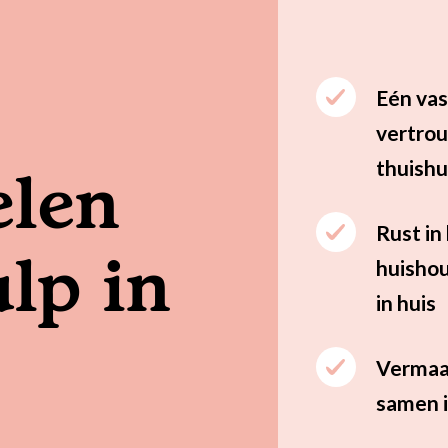
Eén vas
vertro
thuishu
elen
Rust in
lp in
huishou
in huis
Vermaa
samen i