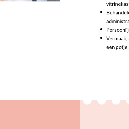
vitrinekas
Behandele
administra
Persoonli
Vermaak, 
een potje