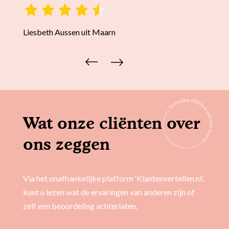
Liesbeth Aussen uit Maarn
Claudi
Wat onze cliënten over
ons zeggen
Via het onafhankelijke platform ‘Klantenvertellen.nl’,
kunt u lezen wat de ervaringen van anderen zijn of
zelf een beoordeling achterlaten.