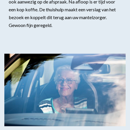
ook aanwezig op de afspraak. Na afloop is er tijd voor
Flexibel inzetbaar
Mantelzorg aan huis
een kop koffie. De thuishulp maakt een verslag van het
Diensten voor
bezoek en koppelt dit terug aan uw mantelzorger.
Altijd in de buurt
organisaties
Gewoon fijn geregeld.
Snel geregeld
Maaltijdondersteuning
Mantelzorger van de zaak