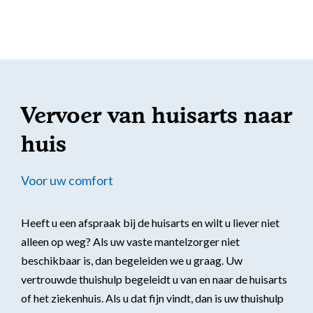
zorgverzekeraars
Zorgorganisaties
Gezelschap voor ouderen
Advies nodig?
Samenwerkingen
Wmo
Bel mij terug verzoek
Nachtzorg
Nieuws
Wlz
Meer informatie: 0800 - 1969
Zelf kiezen op werkdagen tussen 9:00 en 17:30 uur
24-uurs zorg
Lid worden
Belastingvoordeel
Vervoer van huisarts naar
Welzijn
Spoednummer nu bellen
Bel ons: 0800 - 1969
Vragen & Antwoorden
(Hulp bij) pgb
huis
Op werkdagen tussen 9:00 en 17:30 uur
Respijtzorg
Cliëntenraad
Lidmaatschap
Voor uw comfort
Dementiezorg
Kwaliteitsbeeld
E-mail: contactformulier
Tarieven
Leefstijlmonitoring en
Reactie binnen 48 uur
Heeft u een afspraak bij de huisarts en wilt u liever niet
Contact
Mantelzorger vergoeding
persoonlijke alarmering
Alle voordelen op een
alleen op weg? Als uw vaste mantelzorger niet
rij
beschikbaar is, dan begeleiden we u graag. Uw
Aanvullende mantelzorg
vertrouwde thuishulp begeleidt u van en naar de huisarts
Eén vast gezicht
Hulp voor ouderen thuis
of het ziekenhuis. Als u dat fijn vindt, dan is uw thuishulp