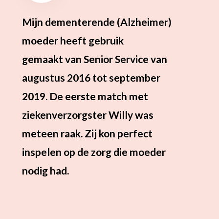
Mijn dementerende (Alzheimer)
Mijn
moeder heeft gebruik
is ze
gemaakt van Senior Service van
meeg
augustus 2016 tot september
en z
2019. De eerste match met
gezi
ziekenverzorgster Willy was
wiss
meteen raak. Zij kon perfect
moed
inspelen op de zorg die moeder
zeer
nodig had.
moed
tevr