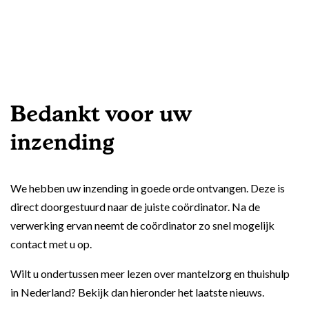
zorgverzekeraars
Zorgorganisaties
Gezelschap voor ouderen
Advies nodig?
Samenwerkingen
Wmo
Bel mij terug verzoek
Nachtzorg
Nieuws
Wlz
Meer informatie: 0800 - 1969
Zelf kiezen op werkdagen tussen 9:00 en 17:30 uur
24-uurs zorg
Lid worden
Belastingvoordeel
Bedankt voor uw
Welzijn
Spoednummer nu bellen
Bel ons: 0800 - 1969
Vragen & Antwoorden
(Hulp bij) pgb
inzending
Op werkdagen tussen 9:00 en 17:30 uur
Respijtzorg
Cliëntenraad
Lidmaatschap
Dementiezorg
We hebben uw inzending in goede orde ontvangen. Deze is
Kwaliteitsbeeld
E-mail: contactformulier
Tarieven
direct doorgestuurd naar de juiste coördinator. Na de
Leefstijlmonitoring en
Reactie binnen 48 uur
Contact
Mantelzorger vergoeding
verwerking ervan neemt de coördinator zo snel mogelijk
persoonlijke alarmering
Alle voordelen op een
contact met u op.
rij
Aanvullende mantelzorg
Wilt u ondertussen meer lezen over mantelzorg en thuishulp
Eén vast gezicht
Hulp voor ouderen thuis
in Nederland? Bekijk dan hieronder het laatste nieuws.