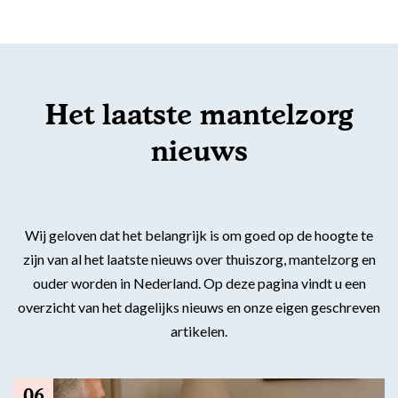
Flexibel inzetbaar
Mantelzorg aan huis
Diensten voor
Altijd in de buurt
organisaties
Snel geregeld
Het laatste mantelzorg
Maaltijdondersteuning
nieuws
Mantelzorger van de zaak
Wij geloven dat het belangrijk is om goed op de hoogte te
zijn van al het laatste nieuws over thuiszorg, mantelzorg en
ouder worden in Nederland. Op deze pagina vindt u een
overzicht van het dagelijks nieuws en onze eigen geschreven
artikelen.
06