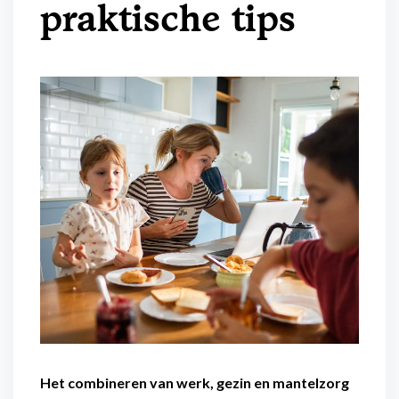
praktische tips
Flexibel inzetbaar
Mantelzorg aan huis
Diensten voor
Altijd in de buurt
organisaties
Snel geregeld
Maaltijdondersteuning
Mantelzorger van de zaak
Het combineren van werk, gezin en mantelzorg