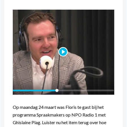
Flexibel inzetbaar
Mantelzorg aan huis
Diensten voor
Altijd in de buurt
organisaties
Snel geregeld
Maaltijdondersteuning
Mantelzorger van de zaak
Op maandag 24 maart was Floris te gast bij het
programma Spraakmakers op NPO Radio 1 met
Ghislaine Plag. Luister nu het item terug over hoe