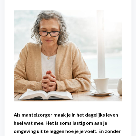
Flexibel inzetbaar
Mantelzorg aan huis
Diensten voor
Altijd in de buurt
organisaties
Snel geregeld
Maaltijdondersteuning
Mantelzorger van de zaak
Als mantelzorger maak je in het dagelijks leven
heel wat mee. Het is soms lastig om aan je
omgeving uit te leggen hoe je je voelt. En zonder