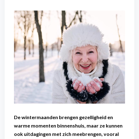
Flexibel inzetbaar
Mantelzorg aan huis
Diensten voor
Altijd in de buurt
organisaties
Snel geregeld
Maaltijdondersteuning
Mantelzorger van de zaak
De wintermaanden brengen gezelligheid en
warme momenten binnenshuis, maar ze kunnen
ook uitdagingen met zich meebrengen, vooral