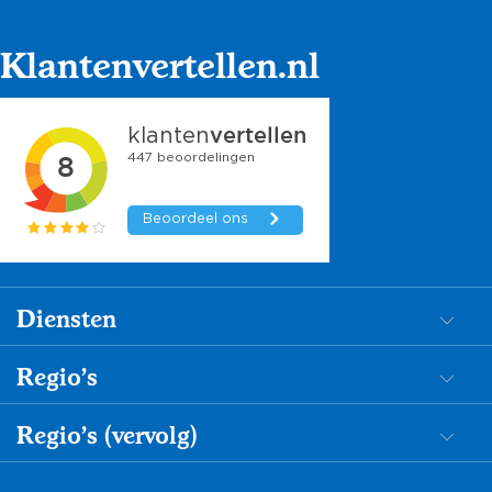
Klantenvertellen.nl
Diensten
Dementiezorg
Regio's
Begeleiding
Mantelzorg in de Achterhoek
Regio's (vervolg)
Persoonlijke verzorging
Mantelzorg in Amersfoort
Nachtzorg
Mantelzorg in Limburg