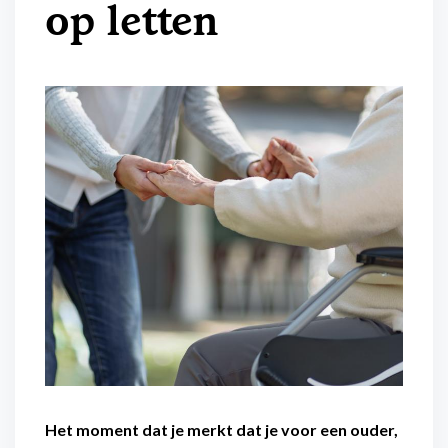
op letten
Flexibel inzetbaar
Mantelzorg aan huis
Diensten voor
Altijd in de buurt
organisaties
Snel geregeld
Maaltijdondersteuning
Mantelzorger van de zaak
Het moment dat je merkt dat je voor een ouder,