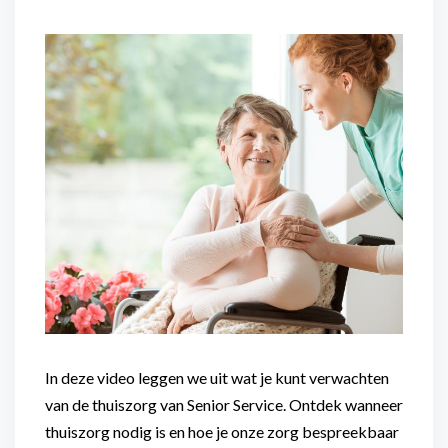
Flexibel inzetbaar
Mantelzorg aan huis
Diensten voor
Altijd in de buurt
organisaties
Snel geregeld
Maaltijdondersteuning
Mantelzorger van de zaak
In deze video leggen we uit wat je kunt verwachten
van de thuiszorg van Senior Service. Ontdek wanneer
thuiszorg nodig is en hoe je onze zorg bespreekbaar