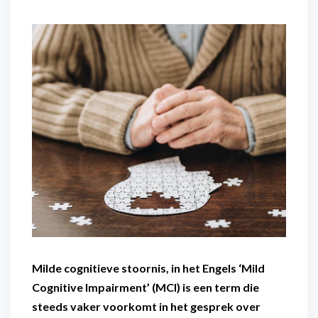
Flexibel inzetbaar
Mantelzorg aan huis
Diensten voor
Altijd in de buurt
organisaties
Snel geregeld
Maaltijdondersteuning
Mantelzorger van de zaak
Milde cognitieve stoornis, in het Engels ‘Mild
Cognitive Impairment’ (MCI) is een term die
steeds vaker voorkomt in het gesprek over