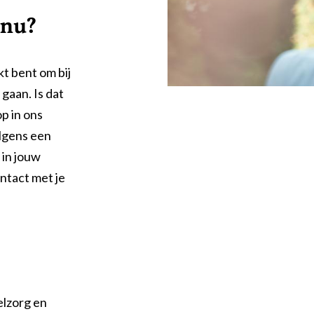
 nu?
t bent om bij
 gaan. Is dat
p in ons
lgens een
 in jouw
tact met je
elzorg en