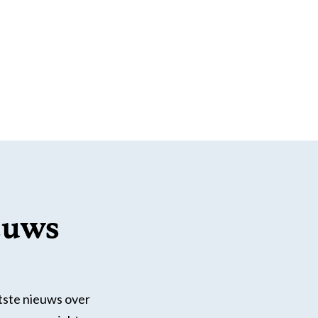
euws
atste nieuws over