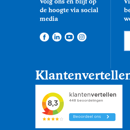
Volg ons en blijf op
Vi
de hoogte via social
be
media
w
Klantenvertellen