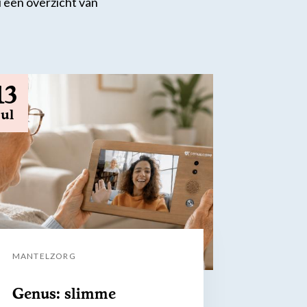
 een overzicht van
13
jul
MANTELZORG
Genus: slimme