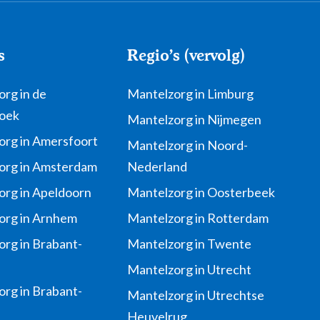
s
Regio's (vervolg)
rg in de
Mantelzorg in Limburg
oek
Mantelzorg in Nijmegen
org in Amersfoort
Mantelzorg in Noord-
org in Amsterdam
Nederland
org in Apeldoorn
Mantelzorg in Oosterbeek
org in Arnhem
Mantelzorg in Rotterdam
rg in Brabant-
Mantelzorg in Twente
Mantelzorg in Utrecht
rg in Brabant-
Mantelzorg in Utrechtse
Heuvelrug