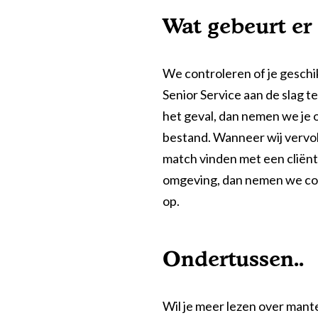
Alle voordelen op een rij
cliëntenadvies voor meer
informatie.
Wat gebeurt er
Aanvullende mantelzorg
Eén vast gezicht
Bel 0800 1969
Hulp voor ouderen thuis
Flexibel inzetbaar
We controleren of je geschik
Senior Service aan de slag te
Mantelzorg aan huis
Altijd in de buurt
Diensten voor organisaties
het geval, dan nemen we je o
Snel geregeld
bestand. Wanneer wij vervo
Maaltijdondersteuning
match vinden met een cliënt
omgeving, dan nemen we con
Mantelzorger van de zaak
Brochure aanvragen
op.
Rustig lezen wat wij allemaal
kunnen betekenen voor u én uw
Ondertussen..
familie.
Vraag gratis brochure aan
Wil je meer lezen over mant