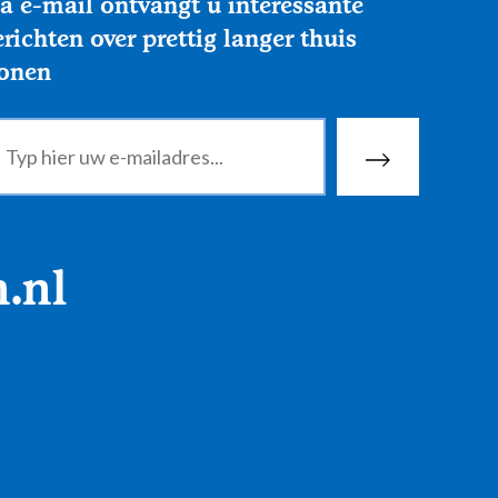
a e-mail ontvangt u interessante
richten over prettig langer thuis
onen
.nl