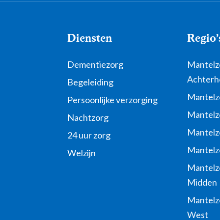
Diensten
Regio'
Dementiezorg
Mantelzo
Achterh
Begeleiding
Mantelz
Persoonlijke verzorging
Mantelz
Nachtzorg
Mantelz
24 uur zorg
Mantelz
Welzijn
Mantelzo
Midden
Mantelzo
West