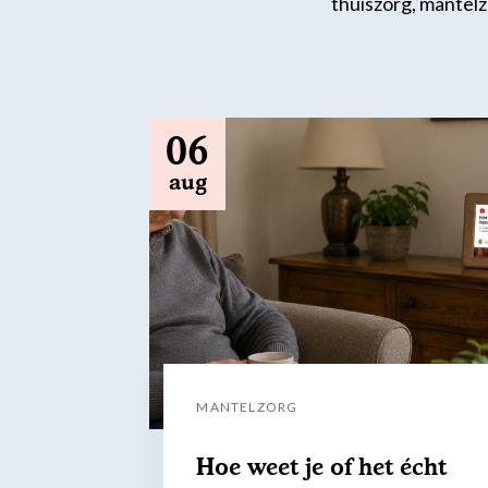
thuiszorg, mantel
06
aug
MANTELZORG
Hoe weet je of het écht