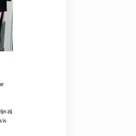
ar
jn zij
 is