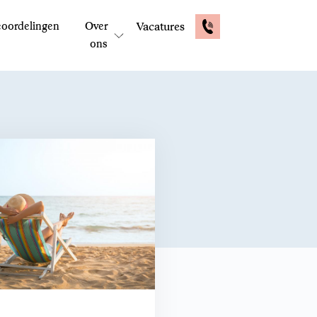
oordelingen
Over
Vacatures
ons
E-mail: contactformulier
Reactie binnen 48 uur