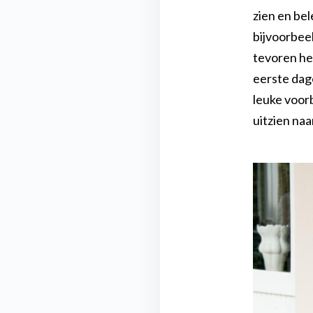
zien en be
bijvoorbee
tevoren hee
eerste dag
leuke voorb
uitzien na