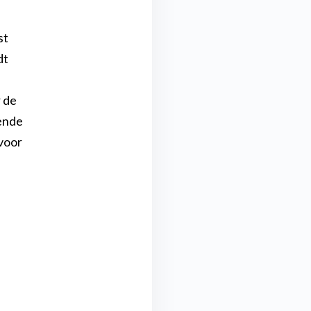
st
dt
 de
ende
 voor