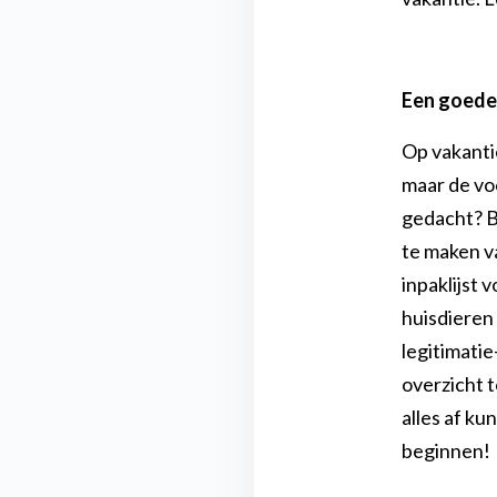
familie.
Vraag gratis brochure aan
Een goede 
Op vakanti
maar de vo
gedacht? B
te maken va
inpaklijst 
huisdieren
legitimatie
overzicht 
alles af ku
beginnen!