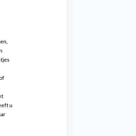
men,
n
tjes
of
et
eeft u
aar