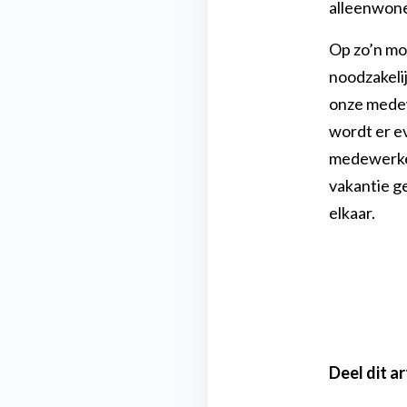
alleenwone
Op zo’n mom
noodzakeli
onze medewe
wordt er e
medewerke
vakantie ge
elkaar.
Deel dit art