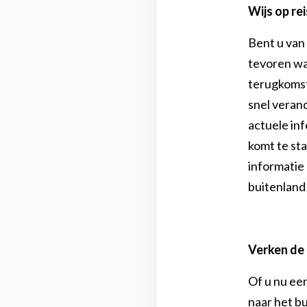
Wijs op rei
Bent u van
tevoren wa
terugkomst
snel veran
actuele in
komt te sta
informatie 
buitenland
Verken de
Of u nu een
naar het bu