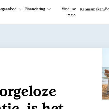
orgaanbod
Financiering
Vind uw
Kennismaken?
Be
regio
Bel ons: 0800 - 1969
Op werkdagen tussen 9:00 en 17:30 uur
orgeloze
ie, is het