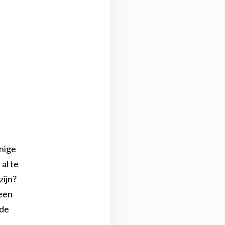
nige
al te
zijn?
 een
nde