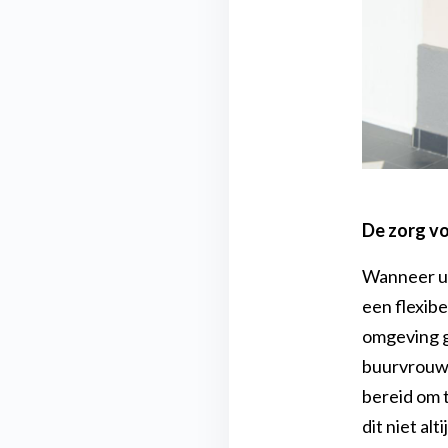
De zorg vo
Wanneer u 
een flexibe
omgeving g
buurvrouw, 
bereid om t
dit niet al