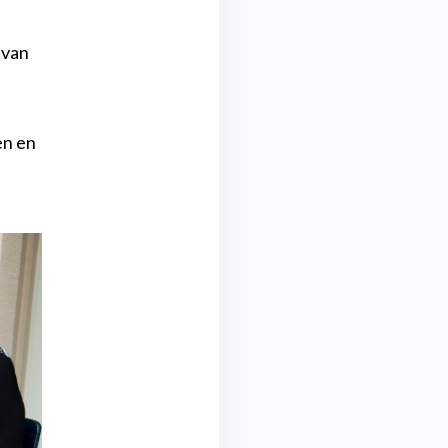
 van
en en