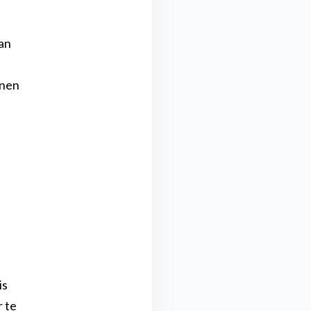
an
nnen
n
is
r te