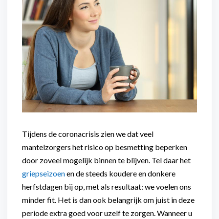
Flexibel inzetbaar
Mantelzorg aan huis
Diensten voor
Altijd in de buurt
organisaties
Snel geregeld
Maaltijdondersteuning
Mantelzorger van de zaak
Tijdens de coronacrisis zien we dat veel
mantelzorgers het risico op besmetting beperken
door zoveel mogelijk binnen te blijven. Tel daar het
griepseizoen
en de steeds koudere en donkere
herfstdagen bij op, met als resultaat: we voelen ons
minder fit. Het is dan ook belangrijk om juist in deze
periode extra goed voor uzelf te zorgen. Wanneer u