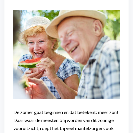
Flexibel inzetbaar
Mantelzorg aan huis
Diensten voor
Altijd in de buurt
organisaties
Snel geregeld
Maaltijdondersteuning
Mantelzorger van de zaak
De zomer gaat beginnen en dat betekent: meer zon!
Daar waar de meesten blij worden van dit zonnige
vooruitzicht, roept het bij veel mantelzorgers ook