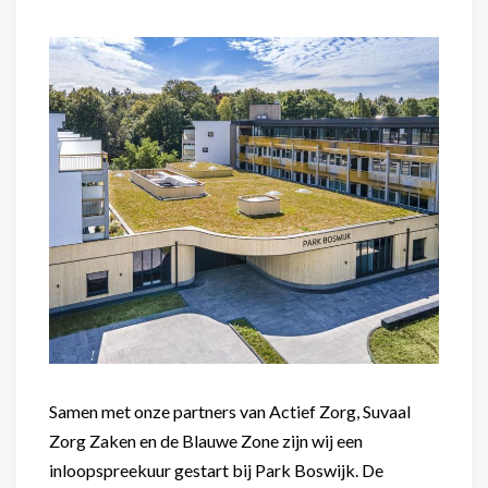
Flexibel inzetbaar
Mantelzorg aan huis
Diensten voor
Altijd in de buurt
organisaties
Snel geregeld
Maaltijdondersteuning
Mantelzorger van de zaak
Samen met onze partners van Actief Zorg, Suvaal
Zorg Zaken en de Blauwe Zone zijn wij een
inloopspreekuur gestart bij Park Boswijk. De